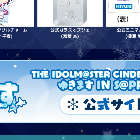
クリルチャーム
公式ガラスオブジェ
公式ミニマ
 千夜)
(双葉 杏)
(柳瀬 