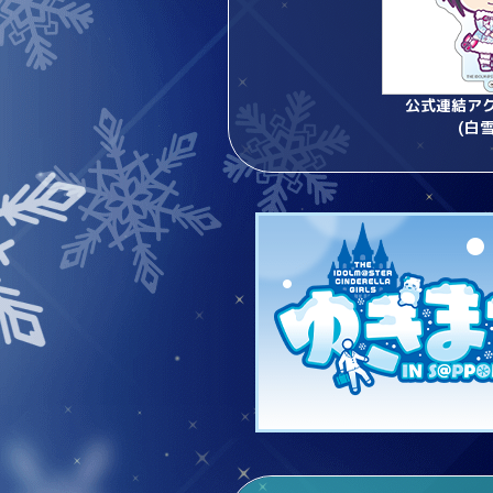
公式連結ア
(白雪