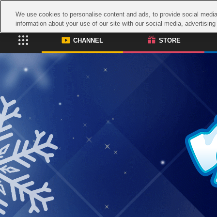
We use cookies to personalise content and ads, to provide social media 
information about your use of our site with our social media, advertisin
CHANNEL
STORE
CHANNEL
STORE
ASOBI CHANNEL TOP
ASOBI STORE 
グッズ
ゲーム
電子書籍
CD / Blu-ray