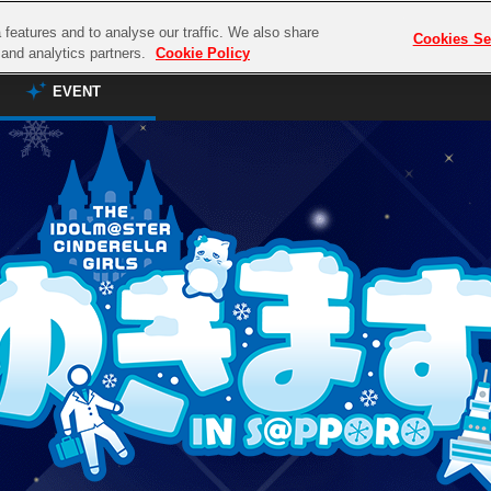
features and to analyse our traffic. We also share
Cookies Se
g and analytics partners.
Cookie Policy
EVENT
EVENT
プレミアム会員と
TOP
ASOBI TICKET
ASOBI STAGE
その他先行受付