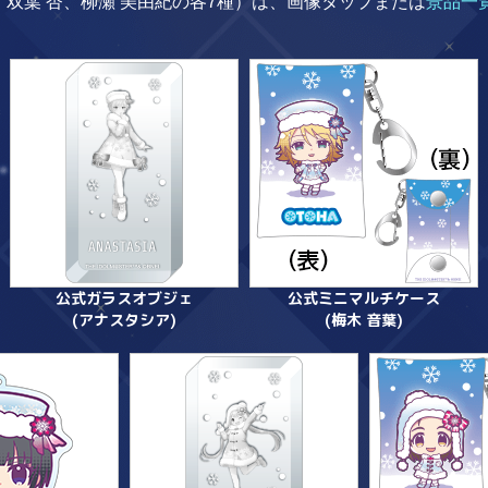
、双葉 杏、柳瀬 美由紀の各7種）は、画像タップまたは
景品一
公式ガラスオブジェ
公式ミニマルチケース
(アナスタシア)
(梅木 音葉)