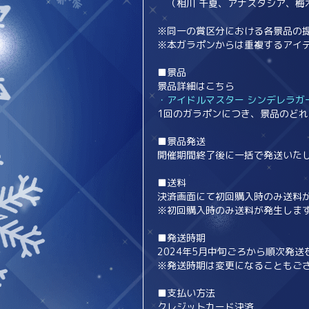
（相川 千夏、アナスタシア、梅木 
※同一の賞区分における各景品の
※本ガラポンからは重複するアイ
■景品
景品詳細はこちら
・アイドルマスター シンデレラガ
1回のガラポンにつき、景品のどれ
■景品発送
開催期間終了後に一括で発送いた
■送料
決済画面にて初回購入時のみ送料
※初回購入時のみ送料が発生しま
■発送時期
2024年5月中旬ごろから順次発
※発送時期は変更になることもご
■支払い方法
クレジットカード決済