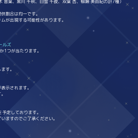
音葉、黒川 千秋、白雪 千夜、双葉 杏、柳瀬 美由紀の計7種）
提供割合は均一です。
テムが出現する可能性があります。
ールズ
か1つが当たります。
します。
が表示されます。
す。
送を予定しております。
ざいますのでご了承ください。