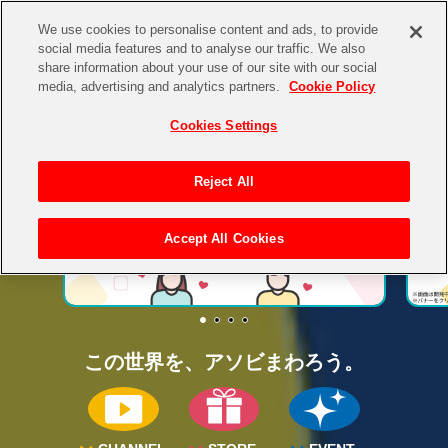
We use cookies to personalise content and ads, to provide
social media features and to analyse our traffic. We also
share information about your use of our site with our social
CHANNEL
STORE
EVENT
media, advertising and analytics partners.
Cookie Policy
Cookies Settings
INFORMATION
INFO
CHANNEL
Reject All
ASOBI CHANNEL TOP
Accept All Cookies
STORE
ASOBI STORE TOP
グッズ
ゲーム
電子書籍
この世界を、
アソビまわろう。
CD / Blu-ray