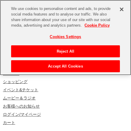
We use cookies to personalise content and ads, to provide
social media features and to analyse our traffic. We also
お探しのページが見つかりません。
share information about your use of our site with our social
CHANNEL
STORE
EVENT
media, advertising and analytics partners.
Cookie Policy
一時的にアクセスできないか、もしくはページが削除された可能性
Cookies Settings
があります。
CHANNEL
下記のリンクより、ご希望のページをお探しください。
Reject All
ASOBI CHANNEL TOP
トップページ
Accept All Cookies
STORE
ニュース
ショッピング
ASOBI STORE TOP
グッズ
イベント&チケット
ゲーム
電子書籍
ムービー＆ラジオ
お客様へのお知らせ
CD / Blu-ray
ログイン/マイページ
カート
EVENT